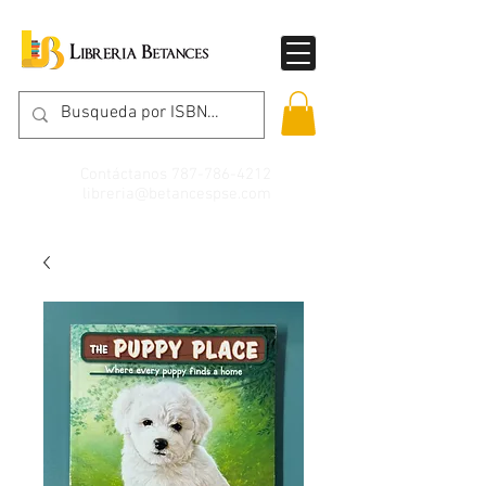
Contáctanos
787-786-4212
libreria@betancespse.com