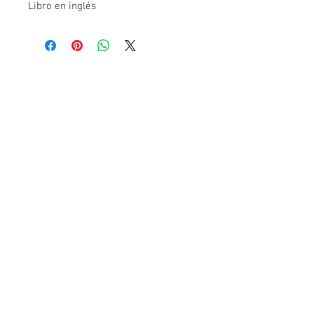
Libro en inglés
Contact Us
Ave. Hermanas Dávila
F-11 Urb
San Fernando Bayamón P.R. 00957
Tel.:
(787) 786-4212
libreria@betancespse.com
We Accept
© 2025 by DMGRdesign. Powered
and secured by
Wix