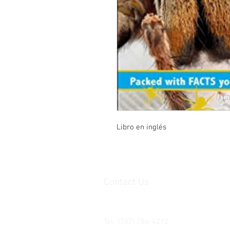
Libro en inglés
Contact Us
Ave. Hermanas Dávila
F-11 Urb
San Fernando Bayamón P.R. 00957
Tel.: (787) 786-4212