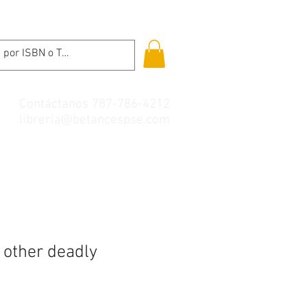
Contáctanos 787-786-4212
libreria@betancespse.com
 other deadly