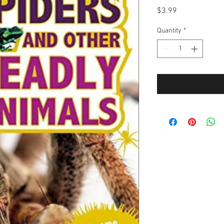
Price
$3.99
Quantity
*