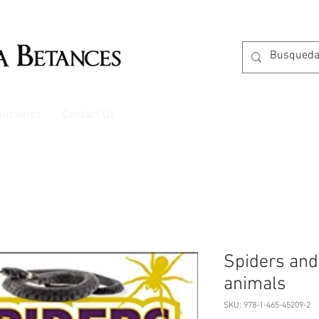
ibuciones
Contact Us
Spiders and
animals
SKU: 978-1-465-45209-2