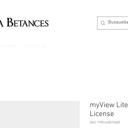
ibuciones
Contact Us
myView Liter
License
SKU: 9781428573680