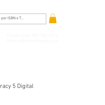
Contáctanos 787-786-4212
libreria@betancespse.com
acy 5 Digital