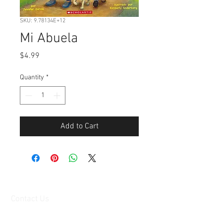
SKU: 9.78134E+12
Mi Abuela
Price
$4.99
Quantity
*
Add to Cart
Contact Us
Ave. Hermanas Dávila
F-11 Urb