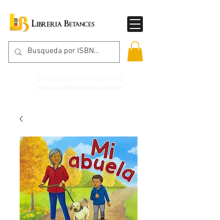
Contáctanos
787-786-4212
libreria@betancespse.com