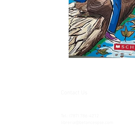
Contact Us
Ave. Hermanas Dávila
F-11 Urb
San Fernando Bayamón P.R. 00957
Tel.: (787) 786-4212
libreria@betancespse.com