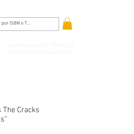
Contáctanos 787-786-4212
libreria@betancespse.com
s The Cracks
ts"