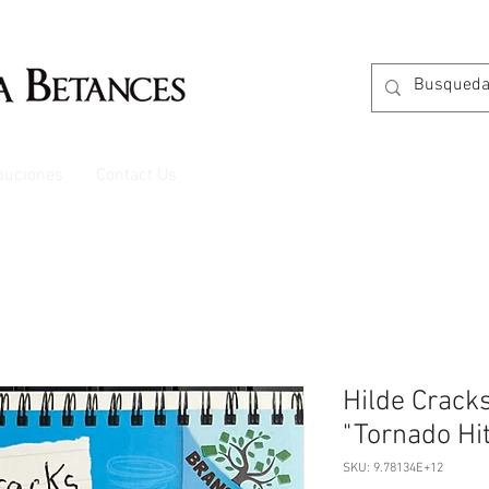
ibuciones
Contact Us
Hilde Crack
"Tornado Hi
SKU: 9.78134E+12