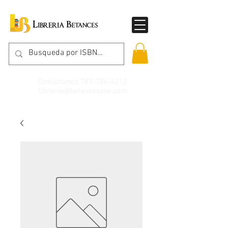
Contáctanos
787-786-4212
libreria@betancespse.com