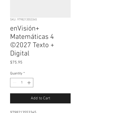
SKU: 9798213553345
enVisión+
Matemáticas 4
©2027 Texto +
Digital
Price
$75.95
Quantity
*
Add to Cart
9798213553345