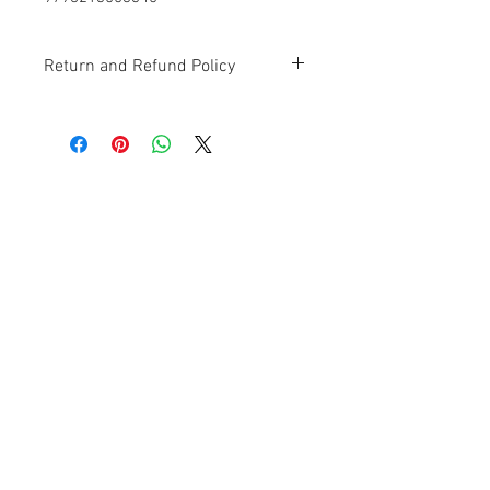
Return and Refund Policy
Contact Us
Ave. Hermanas Dávila
F-11 Urb
San Fernando Bayamón P.R. 00957
Tel.:
(787) 786-4212
libreria@betancespse.com
We Accept