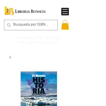
Contáctanos
787-786-4212
libreria@betancespse.com