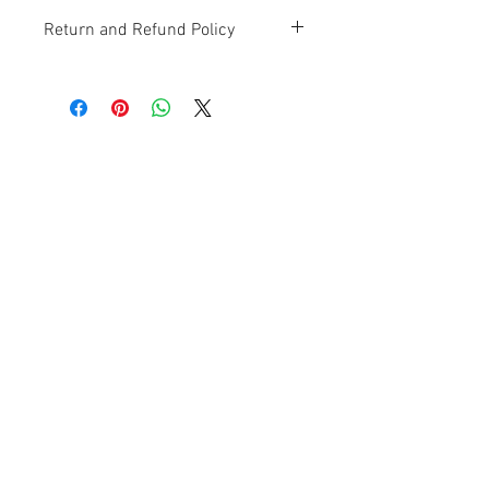
Return and Refund Policy
Contact Us
Ave. Hermanas Dávila
F-11 Urb
San Fernando Bayamón P.R. 00957
Tel.:
(787) 786-4212
libreria@betancespse.com
We Accept
© 2025 by DMGRdesign. Powered
and secured by
Wix