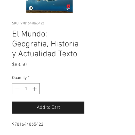
SKU: 9781644865422
El Mundo:
Geografia, Historia
y Actualidad Texto
Price
$83.50
Quantity
*
Add to Cart
9781644865422